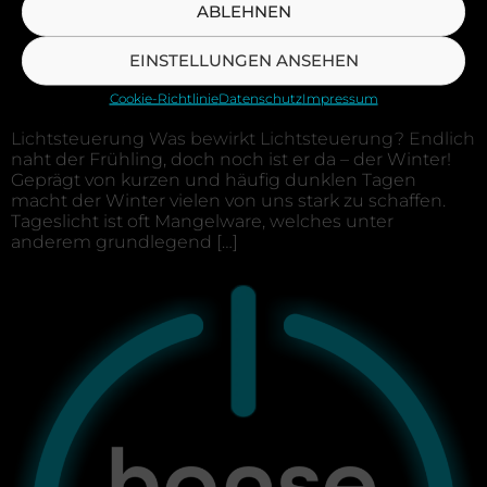
ABLEHNEN
EINSTELLUNGEN ANSEHEN
Wir Elektroinstallation Smart Home Photovoltaik
Elektromobilität Tipps. Tricks. News. Referenzen
Cookie-Richtlinie
Datenschutz
Impressum
Partner Kontakt X Wohlbefinden durch
Lichtsteuerung Was bewirkt Lichtsteuerung? Endlich
naht der Frühling, doch noch ist er da – der Winter!
Geprägt von kurzen und häufig dunklen Tagen
macht der Winter vielen von uns stark zu schaffen.
Tageslicht ist oft Mangelware, welches unter
anderem grundlegend […]