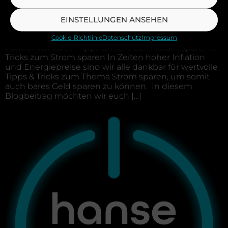
EINSTELLUNGEN ANSEHEN
Wir Elektroinstallation Smart Home Photovoltaik
Cookie-Richtlinie
Datenschutz
Impressum
Elektromobilität Tipps. Tricks. News. Referenzen
Partner Kontakt X Tipps & Tricks zum Strom sparen 5
Tricks zum Strom sparen In Zeiten hoher Inflation
und Energiepreise sind wir alle dankbar für wertvolle
Tipps & Tricks zum Thema Strom sparen, um somit
auch bares Geld sparen zu können. In diesem
Blogbeitrag möchten wir euch […]